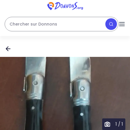
Chercher sur Donnons
1
/
1