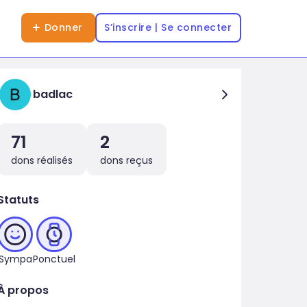
Donner
S’inscrire | Se connecter
badlac
71
2
dons réalisés
dons reçus
Statuts
Sympa
Ponctuel
À propos