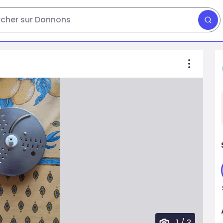
cher sur Donnons
1
/
3