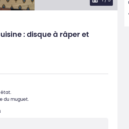
isine : disque à râper et
état.

e du muguet.
s