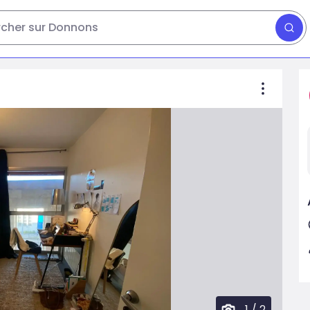
cher sur Donnons
1
/
2