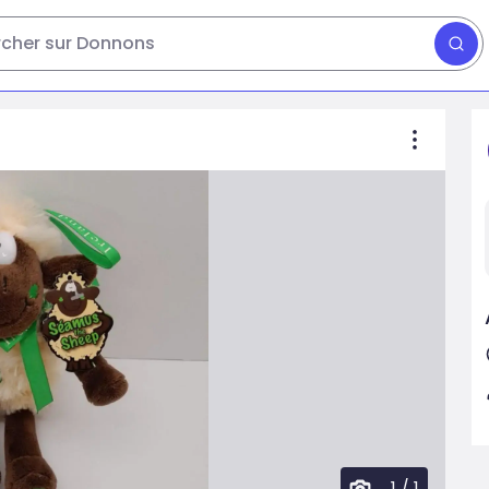
cher sur Donnons
1
/
1