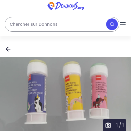
Chercher sur Donnons
1
/
1