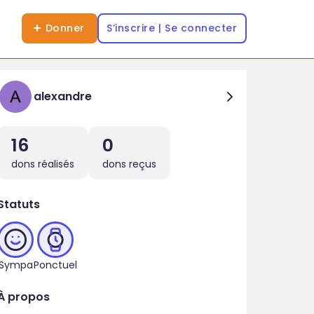
Donner
S’inscrire | Se connecter
alexandre
16
0
dons réalisés
dons reçus
Statuts
Sympa
Ponctuel
À propos