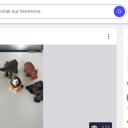
cher sur Donnons
1
/
1