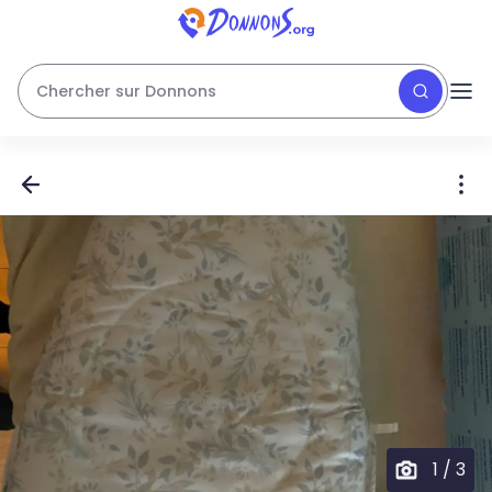
Chercher sur Donnons
1
/
3