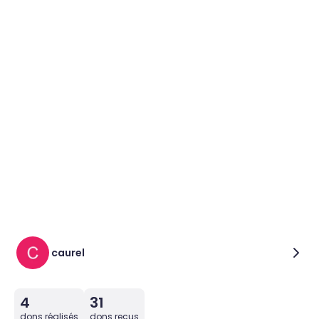
caurel
4
31
dons réalisés
dons reçus