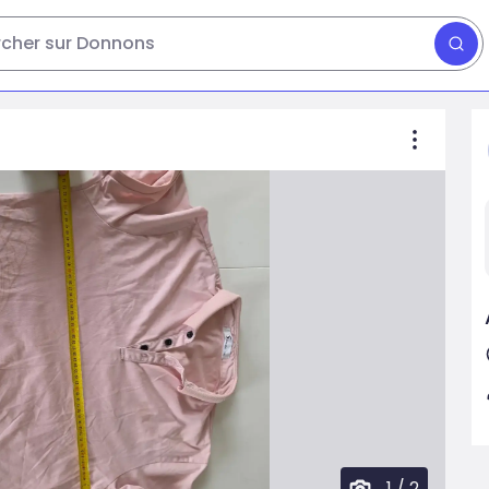
cher sur Donnons
1
/
2