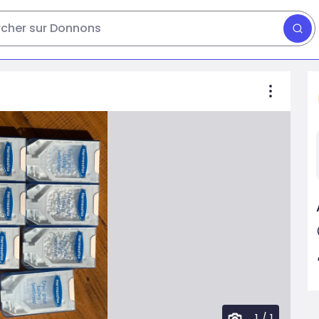
cher sur Donnons
1
/
1