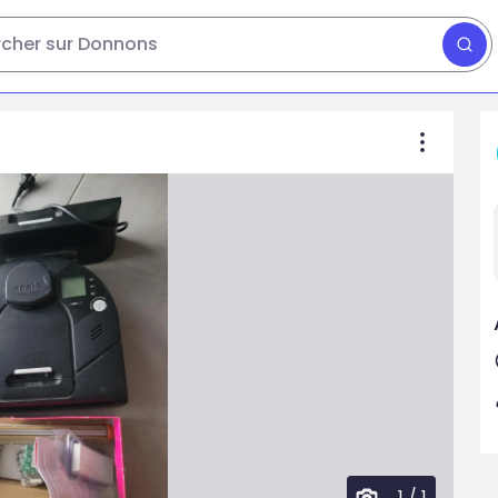
cher sur Donnons
1
/
1