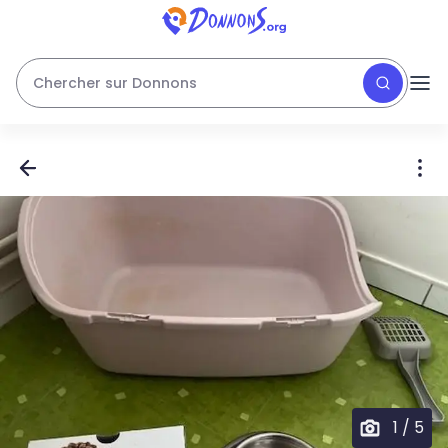
Chercher sur Donnons
1
/
5