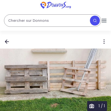
Chercher sur Donnons
1
/
1