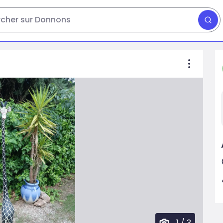
cher sur Donnons
1
/
3