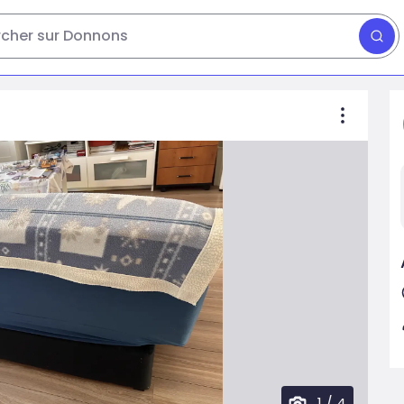
cher sur Donnons
1
/
4