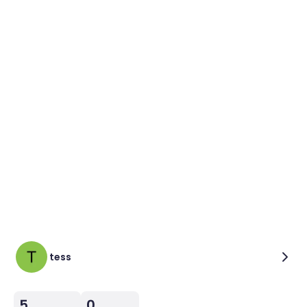
tess
5
0