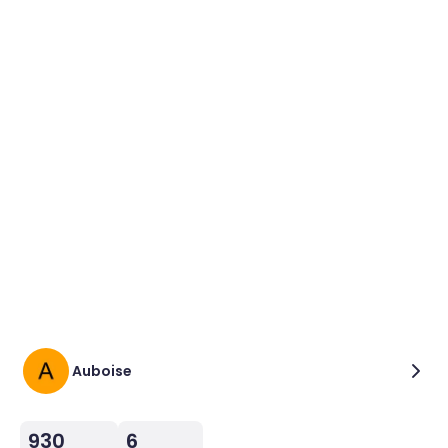
Auboise
930
6