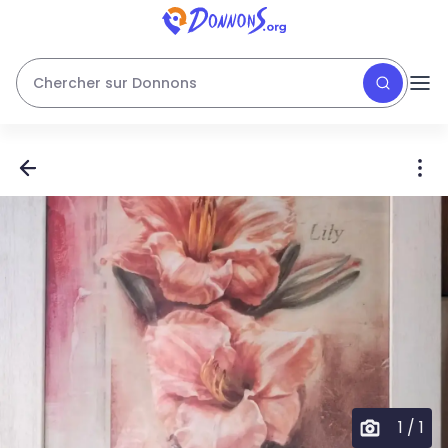
Chercher sur Donnons
1
/
1