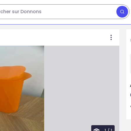
cher sur Donnons
1
/
1