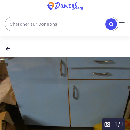
Chercher sur Donnons
1
/
1