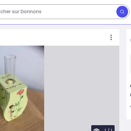
cher sur Donnons
1
/
1