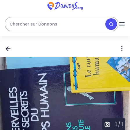
Chercher sur Donnons
1
/
1