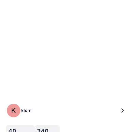
klcm
40
340