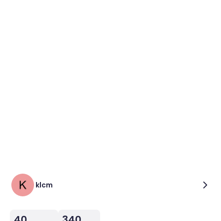
klcm
40
340