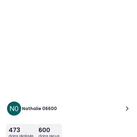
Nathalie 06600
473
600
dons réalisés
dons reçus