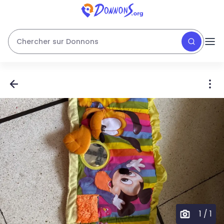
Chercher sur Donnons
1
/
1