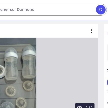
cher sur Donnons
1
/
1