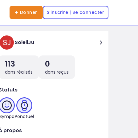
Donner
S’inscrire | Se connecter
SoleilJu
113
0
dons réalisés
dons reçus
Statuts
Sympa
Ponctuel
À propos