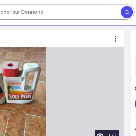
cher sur Donnons
1
/
1