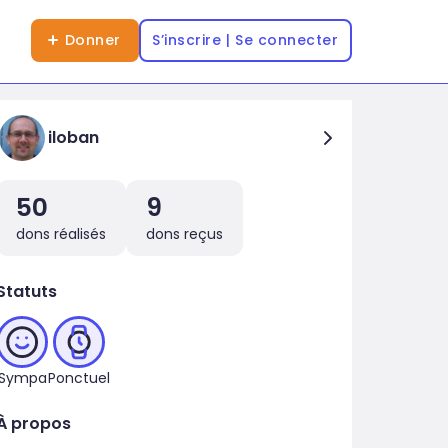
Donner
S’inscrire | Se connecter
iloban
50
9
dons réalisés
dons reçus
Statuts
Sympa
Ponctuel
À propos