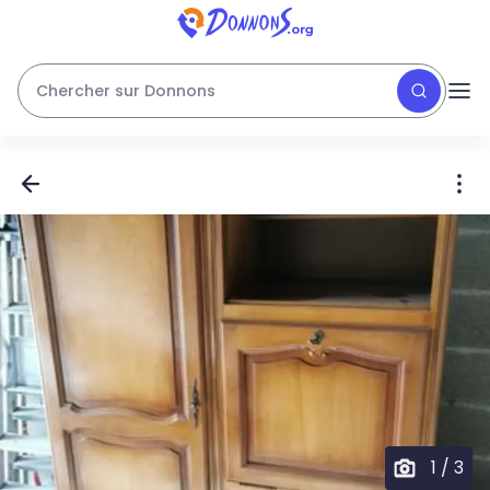
Chercher sur Donnons
1
/
3