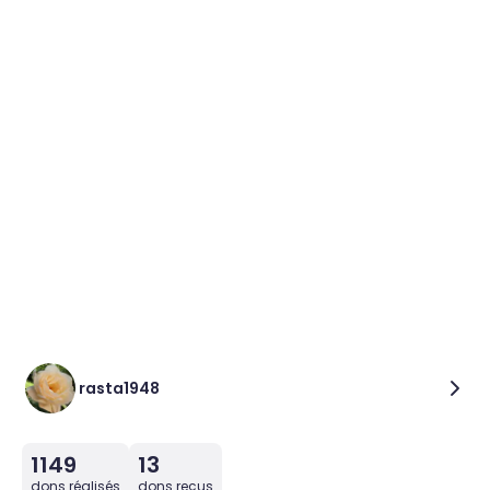
rasta1948
1149
13
dons réalisés
dons reçus