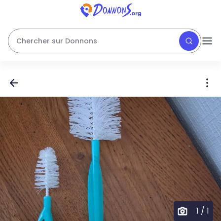
Chercher sur Donnons
1
/
1