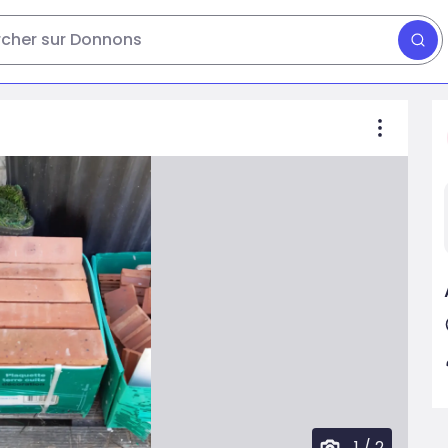
cher sur Donnons
1
/
2