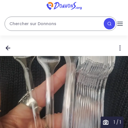
Chercher sur Donnons
1
/
1