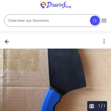
Chercher sur Donnons
1
/
1