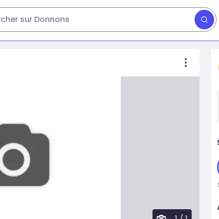
cher sur Donnons
1
/
1