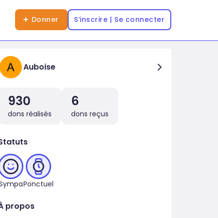
Donner
S’inscrire | Se connecter
Auboise
930
6
dons réalisés
dons reçus
Statuts
Sympa
Ponctuel
À propos