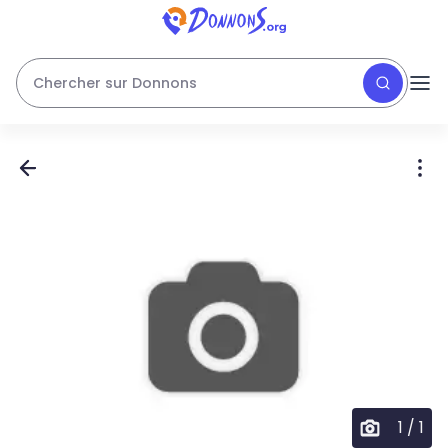
Chercher sur Donnons
1
/
1