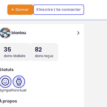
Donner
S’inscrire | Se connecter
blanlau
35
82
dons réalisés
dons reçus
Statuts
Sympa
Ponctuel
À propos