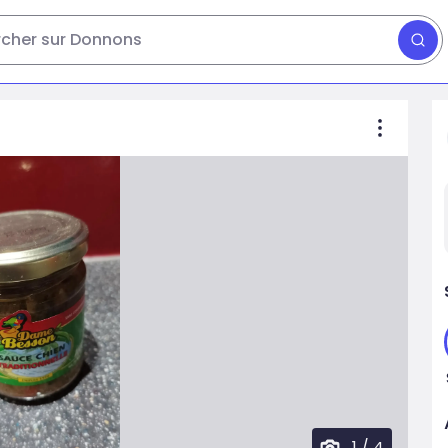
cher sur Donnons
1
/
4