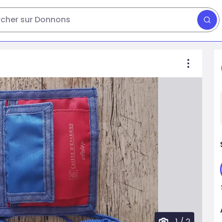
cher sur Donnons
1
/
2