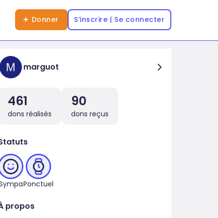
Donner
S’inscrire | Se connecter
marguot
461
90
dons réalisés
dons reçus
Statuts
Sympa
Ponctuel
À propos