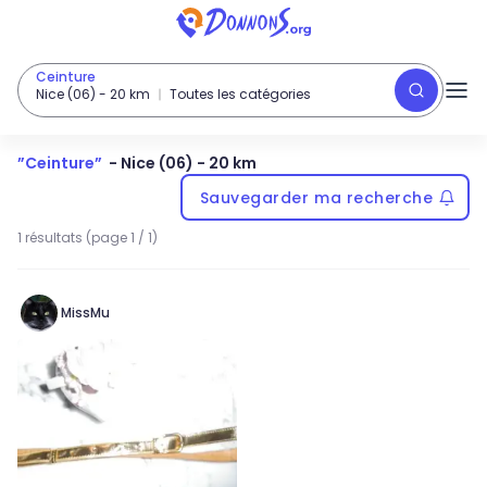
Ceinture
Nice (06)
-
20
km
Toutes les catégories
”
Ceinture
”
-
Nice (06)
- 20 km
Sauvegarder ma recherche
1 résultats (page 1 / 1)
MissMu