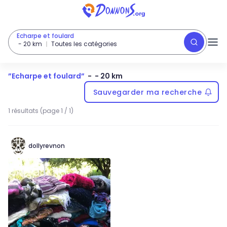
Echarpe et foulard
-
20
km
Toutes les catégories
”
Echarpe et foulard
”
-
- 20 km
Sauvegarder ma recherche
1 résultats (page 1 / 1)
dollyrevnon