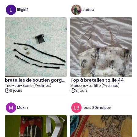
liligirl2
Jadou
bretelles de soutien gorge
Top à bretelles taille 44
Triel-sur-Seine (Yvelines)
Maisons-Laffitte (Yvelines)
neuve
6 jours
8 jours
Maxin
louis 30maison