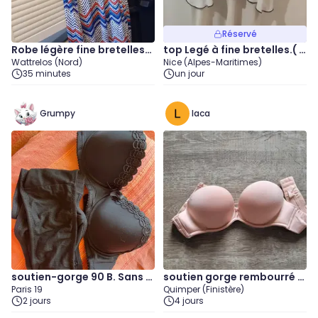
Réservé
Robe légère fine bretelles
top Legé à fine bretelles.( t
Wattrelos (Nord)
Nice (Alpes-Maritimes)
"Taille 42/44"
aille XS )
35 minutes
un jour
Grumpy
laca
soutien-gorge 90 B. Sans b
soutien gorge rembourré s
Paris 19
Quimper (Finistère)
retelles.
ans bretelle
2 jours
4 jours