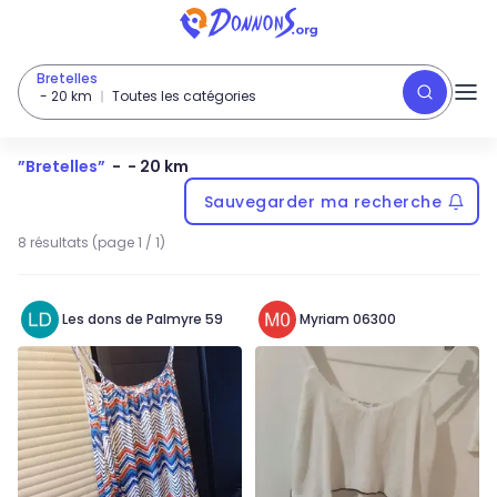
Bretelles
-
20
km
Toutes les catégories
”
Bretelles
”
-
- 20 km
Sauvegarder ma recherche
8 résultats (page 1 / 1)
Les dons de Palmyre 59
Myriam 06300