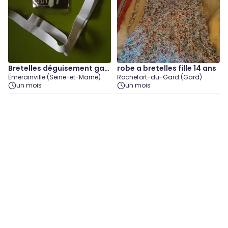
Bretelles déguisement gan
robe a bretelles fille 14 ans
Émerainville (Seine-et-Marne)
Rochefort-du-Gard (Gard)
gster
un mois
un mois