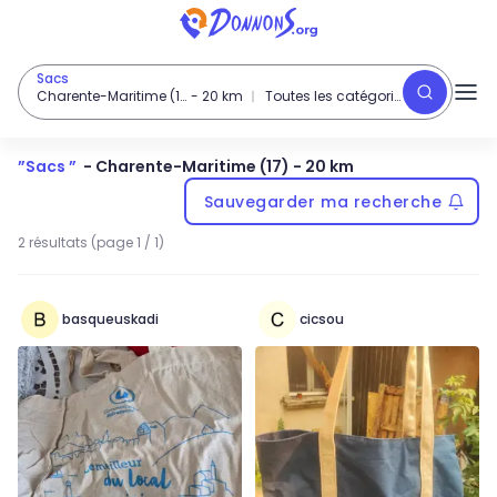
Sacs
Charente-Maritime (17)
-
20
km
Toutes les catégories
”
Sacs
”
-
Charente-Maritime (17)
- 20 km
Sauvegarder ma recherche
2 résultats (page 1 / 1)
basqueuskadi
cicsou