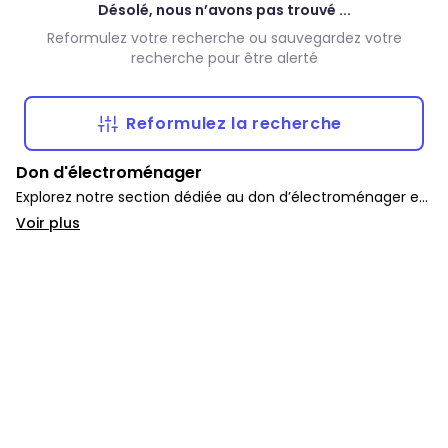
Désolé, nous n’avons pas trouvé ...
Reformulez votre recherche ou sauvegardez votre
recherche pour être alerté
Reformulez la recherche
Don d'électroménager
Explorez notre section dédiée au don d’électroménager et
d’appareils gratuits. Vous y trouverez une large sélection
Voir plus
de fours, lave-vaisselles, micro-ondes, frigos et autres pour
équiper votre foyer sans dépenser.