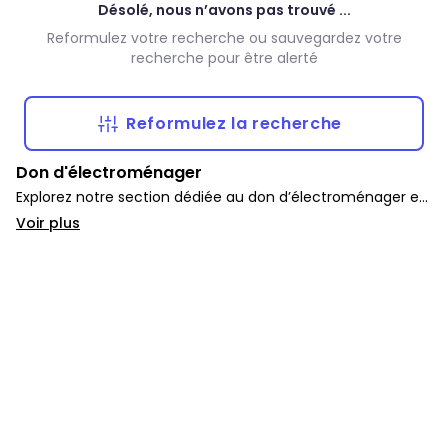
Désolé, nous n’avons pas trouvé ...
Reformulez votre recherche ou sauvegardez votre
recherche pour être alerté
Reformulez la recherche
Don d'électroménager
Explorez notre section dédiée au don d’électroménager et
d’appareils gratuits. Vous y trouverez une large sélection
Voir plus
de fours, lave-vaisselles, micro-ondes, frigos et autres pour
équiper votre foyer sans dépenser.