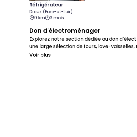
Réfrigérateur
Dreux (Eure-et-Loir)
0 km
3 mois
Don d'électroménager
Explorez notre section dédiée au don d’élect
une large sélection de fours, lave-vaisselles
foyer sans dépenser.
Voir plus