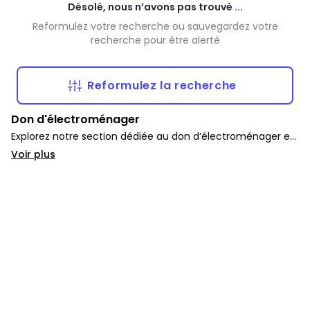
Désolé, nous n’avons pas trouvé ...
Reformulez votre recherche ou sauvegardez votre
recherche pour être alerté
Reformulez la recherche
Don d'électroménager
Explorez notre section dédiée au don d’électroménager et
d’appareils gratuits. Vous y trouverez une large sélection
Voir plus
de fours, lave-vaisselles, micro-ondes, frigos et autres pour
équiper votre foyer sans dépenser.