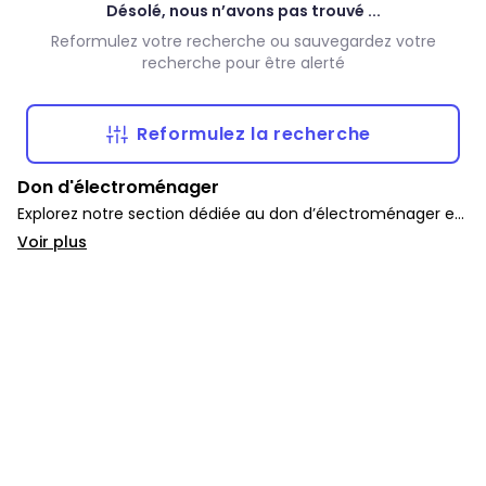
Désolé, nous n’avons pas trouvé ...
Reformulez votre recherche ou sauvegardez votre
recherche pour être alerté
Reformulez la recherche
Don d'électroménager
Explorez notre section dédiée au don d’électroménager et
d’appareils gratuits. Vous y trouverez une large sélection
Voir plus
de fours, lave-vaisselles, micro-ondes, frigos et autres pour
équiper votre foyer sans dépenser.