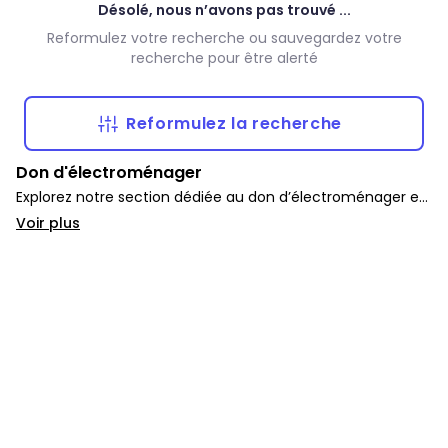
Désolé, nous n’avons pas trouvé ...
Reformulez votre recherche ou sauvegardez votre
recherche pour être alerté
Reformulez la recherche
Don d'électroménager
Explorez notre section dédiée au don d’électroménager et
d’appareils gratuits. Vous y trouverez une large sélection
Voir plus
de fours, lave-vaisselles, micro-ondes, frigos et autres pour
équiper votre foyer sans dépenser.