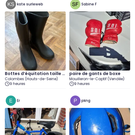
kate surleweb
Sabine F
Bottes d’équitation taille 2
paire de gants de boxe
Colombes (Hauts-de-Seine)
Mouilleron-le-Captif (Vendée)
7
9 heures
9 heures
Er
pkng