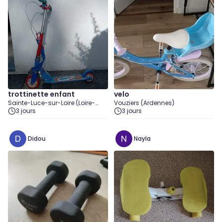
trottinette enfant
velo
Sainte-Luce-sur-Loire (Loire-
Vouziers (Ardennes)
Atlantique)
3 jours
3 jours
Didou
Nayla