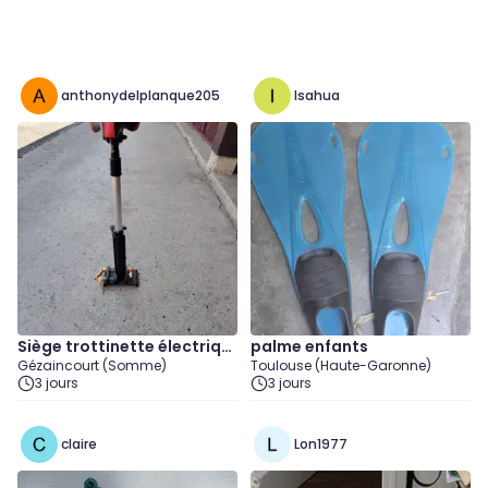
anthonydelplanque205
Isahua
Siège trottinette électriqu
palme enfants
Gézaincourt (Somme)
Toulouse (Haute-Garonne)
e
3 jours
3 jours
claire
Lon1977