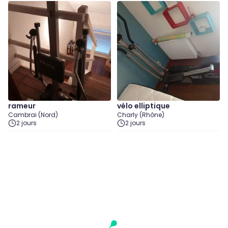
rameur
vélo elliptique
Cambrai (Nord)
Charly (Rhône)
2 jours
2 jours