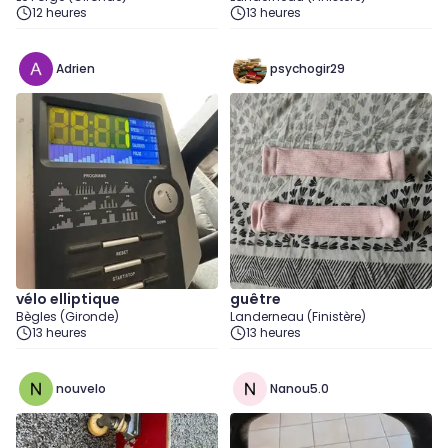
12 heures
13 heures
Adrien
psychogir29
vélo elliptique
guêtre
Bègles (Gironde)
Landerneau (Finistère)
13 heures
13 heures
nouvelo
Nanou5.0