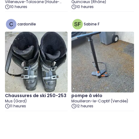
Villeneuve-Tolosane (Haute-
Quincieux (Rhône)
Garonne)
10 heures
10 heures
cardonille
Sabine F
Chaussures de ski 250-253
pompe à vélo
Mus (Gard)
Mouilleron-le-Captif (Vendée)
11 heures
12 heures