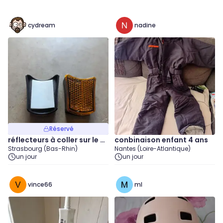
cydream
nadine
Réservé
réflecteurs à coller sur le vé
conbinaison enfant 4 ans
Strasbourg (Bas-Rhin)
Nantes (Loire-Atlantique)
lo
un jour
un jour
vince66
ml