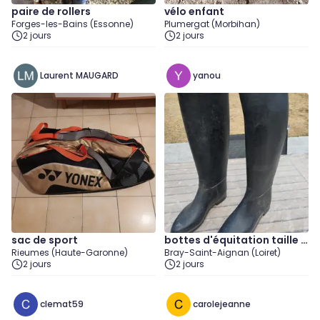
paire de rollers
vélo enfant
Forges-les-Bains (Essonne)
Plumergat (Morbihan)
2 jours
2 jours
Laurent MAUGARD
yanou
sac de sport
bottes d'équitation taille 3
Rieumes (Haute-Garonne)
Bray-Saint-Aignan (Loiret)
8
2 jours
2 jours
clemat59
carolejeanne