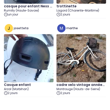
casque pour enfant Nexx X
trottinette
Rumilly (Haute-Savoie)
Lagord (Charente-Maritime)
60
un jour
2 jours
josetteta
marthe
Casque enfant
cadre velo vintage années
Arzal (Morbihan)
Montrouge (Hauts-de-Seine)
70;
2 jours
2 jours