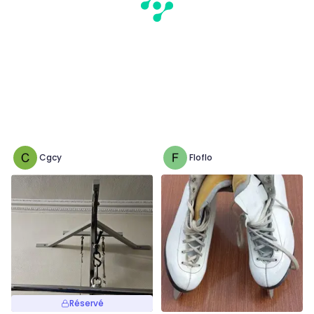
Cgcy
Floflo
Réservé