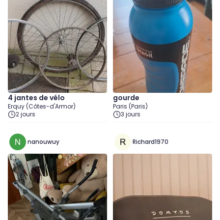
4 jantes de vélo
gourde
Erquy (Côtes-d'Armor)
Paris (Paris)
2 jours
3 jours
nanouwuy
Richard1970