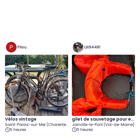
Pilou
Lili94481
Vélos vintage
gilet de sauvetage pour en
Saint-Palais-sur-Mer (Charente-
Joinville-le-Pont (Val-de-Marne)
fant 2-6ans
Maritime)
5 heures
5 heures