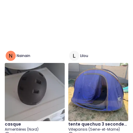
Nainain
Lilou
casque
tente quechua 3 secondes
Armentières (Nord)
Villeparisis (Seine-et-Marne)
3 places