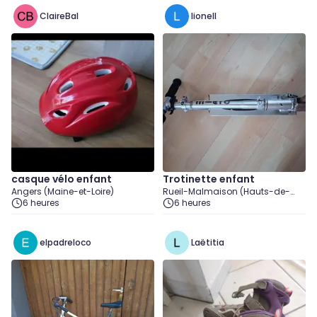
ClaireBal
lionell
casque vélo enfant
Trotinette enfant
Angers (Maine-et-Loire)
Rueil-Malmaison (Hauts-de-
6 heures
Seine)
6 heures
elpadreloco
Laëtitia