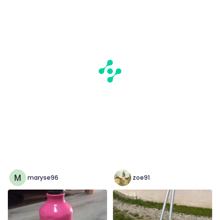
maryse96
zoe91