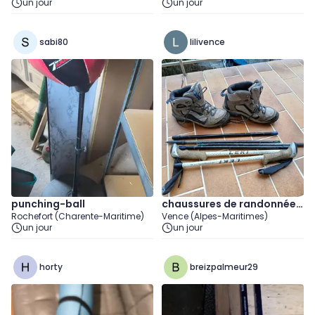
un jour
un jour
sabi80
lilivence
punching-ball
chaussures de randonnée
Rochefort (Charente-Maritime)
Vence (Alpes-Maritimes)
point. 38 + bâton
un jour
un jour
horty
breizpalmeur29