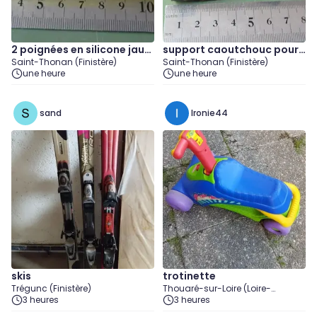
2 poignées en silicone jaun
support caoutchouc pour l
Saint-Thonan (Finistère)
Saint-Thonan (Finistère)
e fendues pour vélo
ampe de vélo
une heure
une heure
sand
Ironie44
skis
trotinette
Trégunc (Finistère)
Thouaré-sur-Loire (Loire-
3 heures
Atlantique)
3 heures