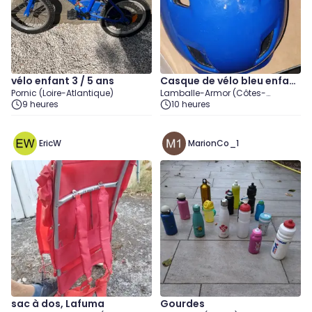
vélo enfant 3 / 5 ans
Casque de vélo bleu enfant
Pornic (Loire-Atlantique)
Lamballe-Armor (Côtes-
Décathlon 48-52cm XS
9 heures
d'Armor)
10 heures
EricW
MarionCo_1
sac à dos, Lafuma
Gourdes