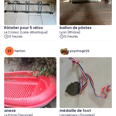
Râtelier pour 5 vélos
ballon de pilates
Le Croisic (Loire-Atlantique)
Lyon (Rhône)
12 heures
12 heures
herton
psychogir29
anexe
médaille de foot
Le Porge (Gironde)
Landerneau (Finistère)