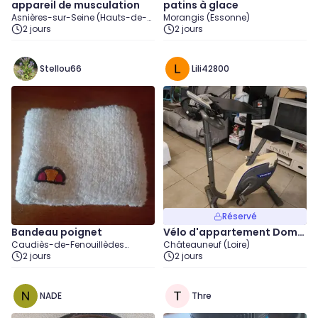
appareil de musculation
patins à glace
Asnières-sur-Seine (Hauts-de-
Morangis (Essonne)
Seine)
2 jours
2 jours
Stellou66
Lili42800
Réservé
Bandeau poignet
Vélo d'appartement Domy
Caudiès-de-Fenouillèdes
Châteauneuf (Loire)
os Modèle VM520
(Pyrénées-Orientales)
2 jours
2 jours
NADE
Thre