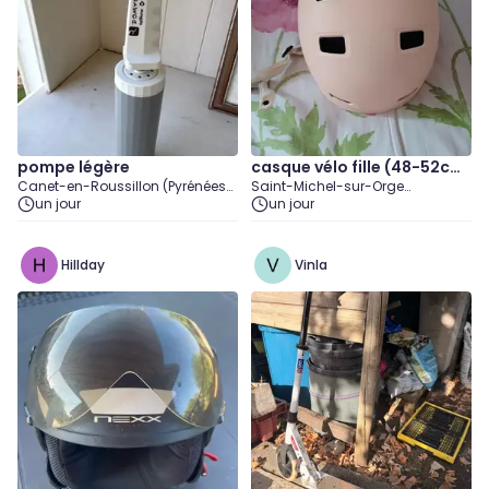
pompe légère
casque vélo fille (48-52c
Canet-en-Roussillon (Pyrénées-
Saint-Michel-sur-Orge
m)
Orientales)
un jour
(Essonne)
un jour
Hillday
Vinla