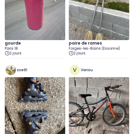
gourde
paire de rames
Paris 18
Forges-les-Bains (Essonne)
2 jours
2 jours
zoe91
Vanou