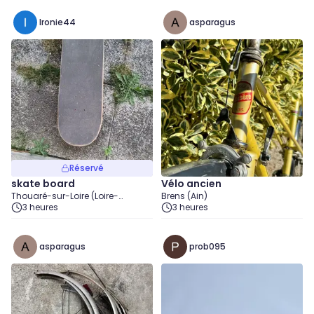
Ironie44
asparagus
Réservé
skate board
Vélo ancien
Thouaré-sur-Loire (Loire-
Brens (Ain)
Atlantique)
3 heures
3 heures
asparagus
prob095