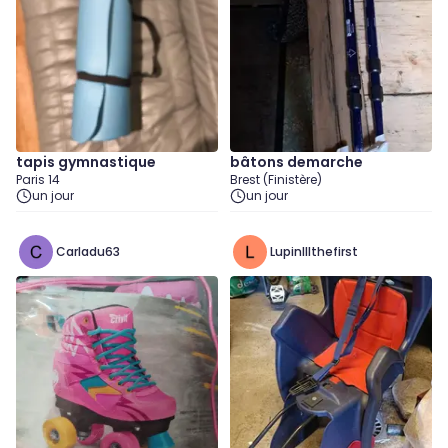
tapis gymnastique
bâtons demarche
Paris 14
Brest (Finistère)
un jour
un jour
Carladu63
Lupinlllthefirst