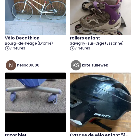
Vélo Decathlon
rollers enfant
Bourg-de-Péage (Drôme)
Savigny-sur-Orge (Essonne)
7 heures
7 heures
nessa01000
kate surleweb
razor bleu
Casque de vélo enfant 51-5