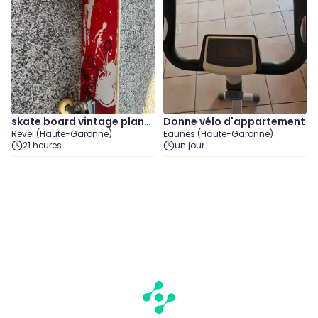
skate board vintage planc
Donne vélo d'appartement
Revel (Haute-Garonne)
Eaunes (Haute-Garonne)
he bois
21 heures
un jour