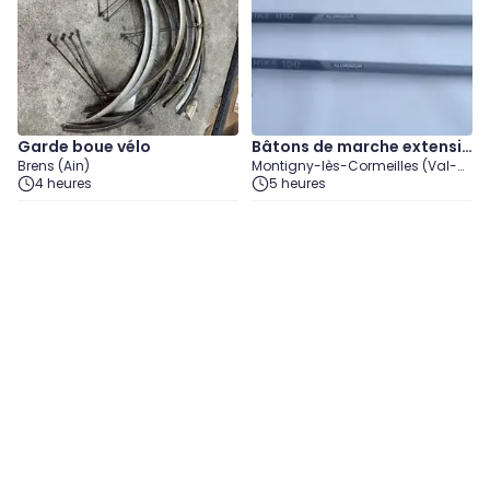
Garde boue vélo
Bâtons de marche extensib
Brens (Ain)
Montigny-lès-Cormeilles (Val-
les jusque 1m30
4 heures
d'Oise)
5 heures