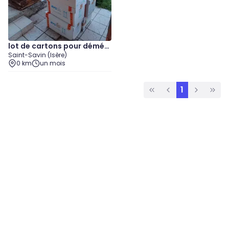
lot de cartons pour démén
Saint-Savin (Isère)
agement
0 km
un mois
1