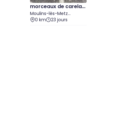
morceaux de carelag
e
Moulins-lès-Metz
(Moselle)
0 km
23 jours