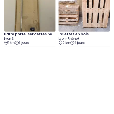
Barre porte-serviettes neu
Palettes en bois
Lyon 3
Lyon (Rhône)
ve dans son emballage d'o
1 km
3 jours
0 km
4 jours
rigine, avec fixation