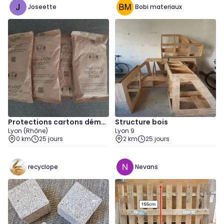
Joseette
Bobi materiaux
Protections cartons démé
Structure bois
Lyon (Rhône)
Lyon 9
nagement
0 km
25 jours
2 km
25 jours
recyclope
Nevans