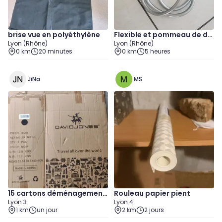
brise vue en polyéthylène
Flexible et pommeau de do
Lyon (Rhône)
Lyon (Rhône)
uche
0 km
20 minutes
0 km
5 heures
JiNa
MS
15 cartons déménagement
Rouleau papier pient
Lyon 3
Lyon 4
51 x 30 x 80 cm
1 km
un jour
2 km
2 jours