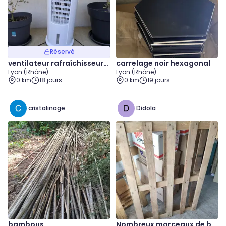
Réservé
ventilateur rafraîchisseur
carrelage noir hexagonal
Lyon (Rhône)
Lyon (Rhône)
d'air avec bac d'eau
0 km
18 jours
0 km
19 jours
cristalinage
Didola
bambous
Nombreux morceaux de bo