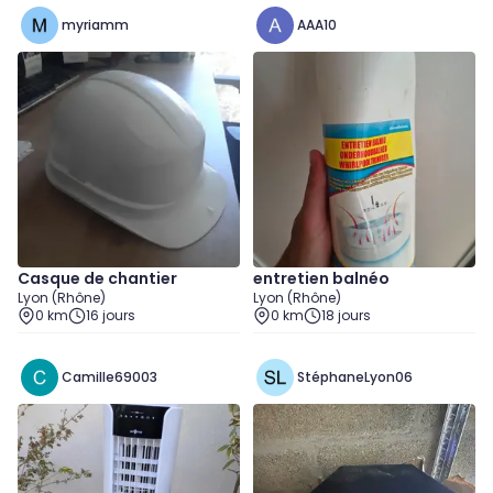
myriamm
AAA10
Casque de chantier
entretien balnéo
Lyon (Rhône)
Lyon (Rhône)
0 km
16 jours
0 km
18 jours
Camille69003
StéphaneLyon06