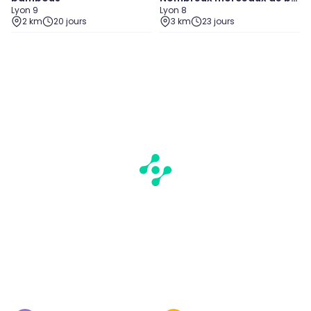
Lyon 9
Lyon 8
is
2 km
20 jours
3 km
23 jours