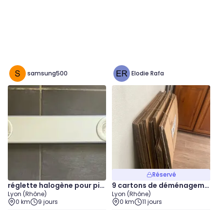
samsung500
Elodie Rafa
Réservé
réglette halogène pour piè
9 cartons de déménageme
Lyon (Rhône)
Lyon (Rhône)
ce
nt
0 km
9 jours
0 km
11 jours