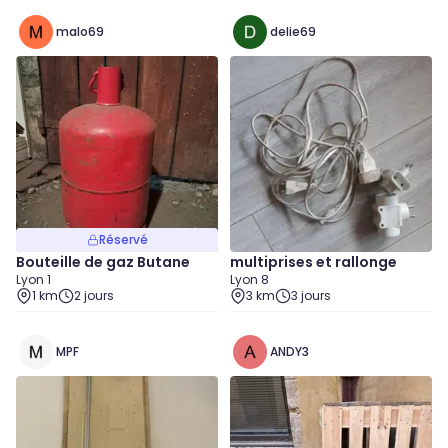
malo69
delie69
Réservé
Bouteille de gaz Butane
multiprises et rallonge
Lyon 1
Lyon 8
1 km
2 jours
3 km
3 jours
MPF
ANDY3